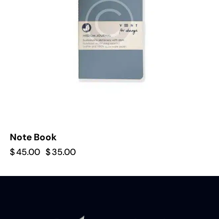
Note Book
$
45.00
$
35.00