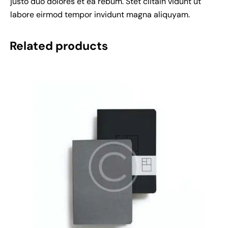
justo duo dolores et ea rebum. Stet clitain vidunt ut
labore eirmod tempor invidunt magna aliquyam.
Related products