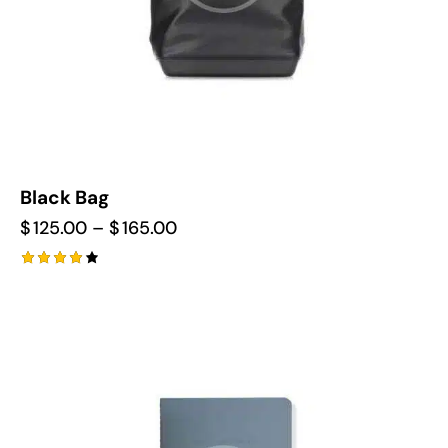
Black Bag
$
125.00
–
$
165.00
Rated
4.00
out of
-22%
5