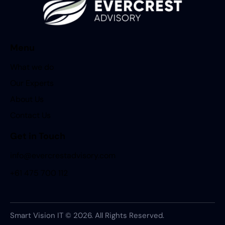
Menu
What we do
Our Experts
About Us
Contact Us
Get in Touch
info@evercrestadvisory.com
+61 475 700 112
Smart Vision IT © 2026. All Rights Reserved.