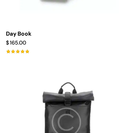
Day Book
$
165.00
Rated
5.00
out of 5