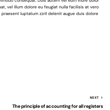
commodo consequat. Duis autem vel eum iriure dolor
, vel illum dolore eu feugiat nulla facilisis at vero
 praesent luptatum zzril delenit augue duis dolore
NEXT
The principle of accounting for all registers