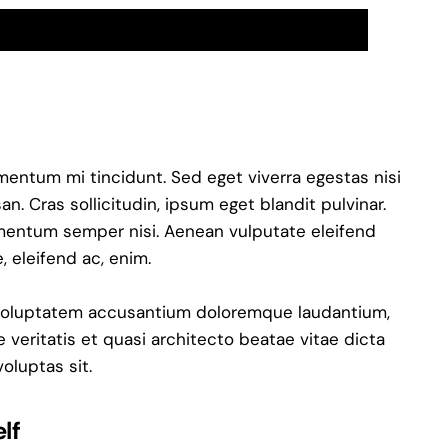
Use
00:00
Up/Down
Arrow
keys
to
increase
mentum mi tincidunt. Sed eget viverra egestas nisi
or
. Cras sollicitudin, ipsum eget blandit pulvinar.
decrease
ementum semper nisi. Aenean vulputate eleifend
volume.
e, eleifend ac, enim.
it voluptatem accusantium doloremque laudantium,
 veritatis et quasi architecto beatae vitae dicta
oluptas sit.
lf