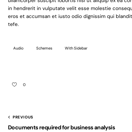
ullamcorper suscipit lobortis nisl ut aliquip ex ea 
in hendrerit in vulputate velit esse molestie consequat
eros et accumsan et iusto odio dignissim qui blandit
tefe.
Audio
Schemes
With Sidebar
0
PREVIOUS
Documents required for business analysis