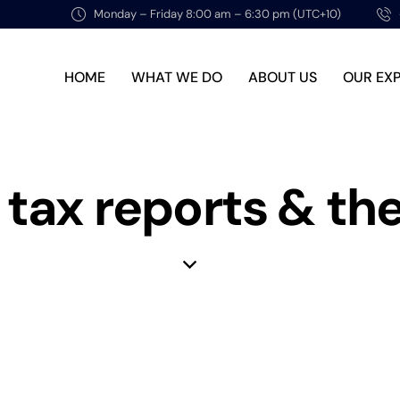
Monday – Friday 8:00 am – 6:30 pm (UTC+10)
HOME
WHAT WE DO
ABOUT US
OUR EX
 tax reports & th
MARKETING