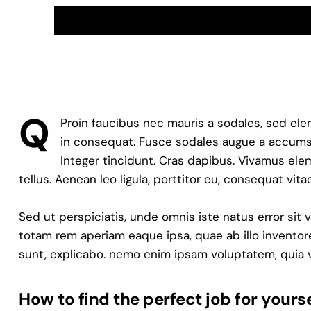
Audio
00:00
Player
Q
Proin faucibus nec mauris a sodales, sed ele
in consequat. Fusce sodales augue a accumsan
Integer tincidunt. Cras dapibus. Vivamus el
tellus. Aenean leo ligula, porttitor eu, consequat vita
Sed ut perspiciatis, unde omnis iste natus error s
totam rem aperiam eaque ipsa, quae ab illo inventore
sunt, explicabo. nemo enim ipsam voluptatem, quia v
How to find the perfect job for yourse