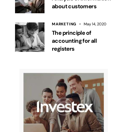
about customers
MARKETING
May 14, 2020
The principle of
accounting for all
registers