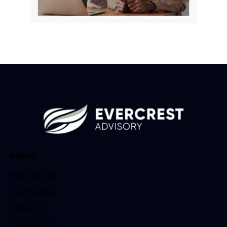
Menu
What we do
Our Experts
About Us
Contact Us