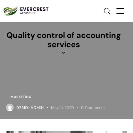
Quality control of accounting
services
MARKETING
DEMO-ADMIN
May 14, 2020
0
Comments