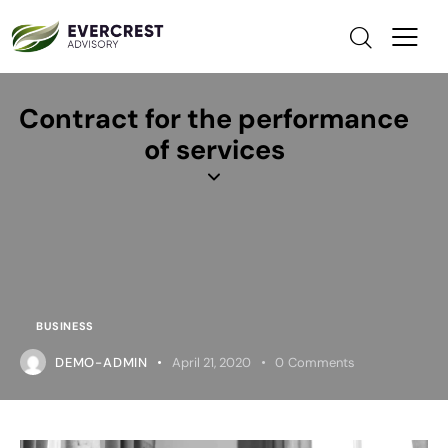
Contract for the performance
of services
BUSINESS
DEMO-ADMIN
April 21, 2020
0
Comments