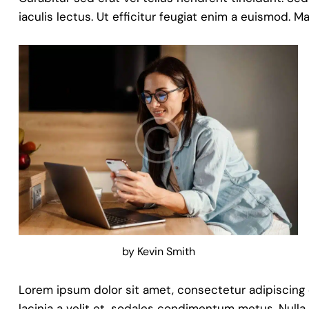
iaculis lectus. Ut efficitur feugiat enim a euismod. M
by
Kevin Smith
Lorem ipsum dolor sit amet, consectetur adipiscing eli
lacinia a velit et, sodales condimentum metus. Nulla