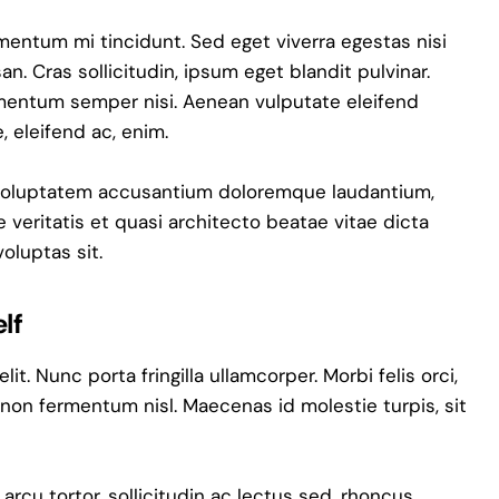
mentum mi tincidunt. Sed eget viverra egestas nisi
. Cras sollicitudin, ipsum eget blandit pulvinar.
ementum semper nisi. Aenean vulputate eleifend
e, eleifend ac, enim.
it voluptatem accusantium doloremque laudantium,
 veritatis et quasi architecto beatae vitae dicta
oluptas sit.
lf
t. Nunc porta fringilla ullamcorper. Morbi felis orci,
 non fermentum nisl. Maecenas id molestie turpis, sit
 arcu tortor, sollicitudin ac lectus sed, rhoncus