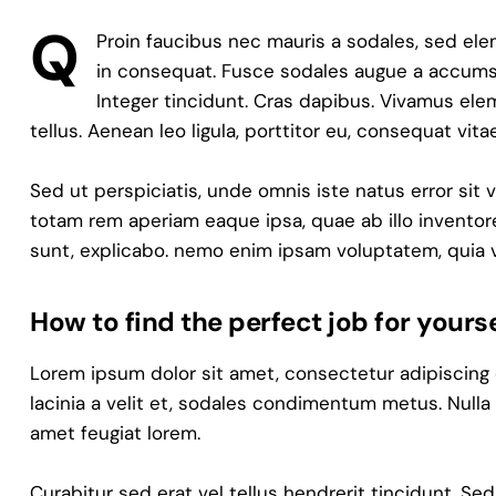
Q
Proin faucibus nec mauris a sodales, sed ele
in consequat. Fusce sodales augue a accumsan
Integer tincidunt. Cras dapibus. Vivamus el
tellus. Aenean leo ligula, porttitor eu, consequat vita
Sed ut perspiciatis, unde omnis iste natus error s
totam rem aperiam eaque ipsa, quae ab illo inventore
sunt, explicabo. nemo enim ipsam voluptatem, quia v
How to find the perfect job for yourse
Lorem ipsum dolor sit amet, consectetur adipiscing eli
lacinia a velit et, sodales condimentum metus. Nulla
amet feugiat lorem.
Curabitur sed erat vel tellus hendrerit tincidunt. Sed