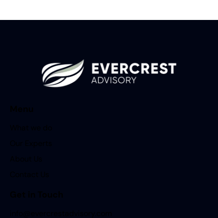
Menu
What we do
Our Experts
About Us
Contact Us
Get in Touch
info@evercrestadvisory.com