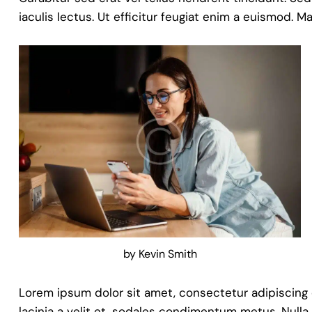
iaculis lectus. Ut efficitur feugiat enim a euismod. M
by
Kevin Smith
Lorem ipsum dolor sit amet, consectetur adipiscing eli
lacinia a velit et, sodales condimentum metus. Nulla