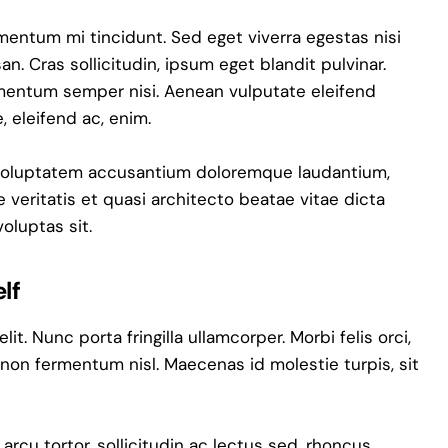
mentum mi tincidunt. Sed eget viverra egestas nisi
. Cras sollicitudin, ipsum eget blandit pulvinar.
ementum semper nisi. Aenean vulputate eleifend
e, eleifend ac, enim.
it voluptatem accusantium doloremque laudantium,
 veritatis et quasi architecto beatae vitae dicta
oluptas sit.
lf
t. Nunc porta fringilla ullamcorper. Morbi felis orci,
 non fermentum nisl. Maecenas id molestie turpis, sit
 arcu tortor, sollicitudin ac lectus sed, rhoncus