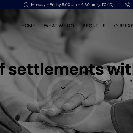
Monday – Friday 8:00 am – 6:30 pm (UTC+10)
HOME
WHAT WE DO
ABOUT US
OUR EX
f settlements wit