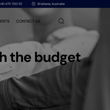
+61 475 700 112
Brisbane, Australia
PERTS
CONTACT US
h the budget