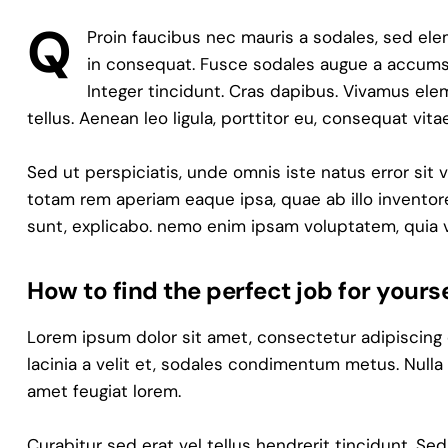
Q
Proin faucibus nec mauris a sodales, sed ele
in consequat. Fusce sodales augue a accumsan
Integer tincidunt. Cras dapibus. Vivamus el
tellus. Aenean leo ligula, porttitor eu, consequat vita
Sed ut perspiciatis, unde omnis iste natus error s
totam rem aperiam eaque ipsa, quae ab illo inventore
sunt, explicabo. nemo enim ipsam voluptatem, quia v
How to find the perfect job for yourse
Lorem ipsum dolor sit amet, consectetur adipiscing eli
lacinia a velit et, sodales condimentum metus. Nulla
amet feugiat lorem.
Curabitur sed erat vel tellus hendrerit tincidunt. Sed