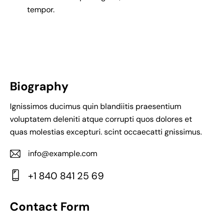
tempor.
Biography
Ignissimos ducimus quin blandiitis praesentium
voluptatem deleniti atque corrupti quos dolores et
quas molestias excepturi. scint occaecatti gnissimus.
info@example.com
E-
+1 840 841 25 69
m
Ph
ail:
on
Contact Form
e: