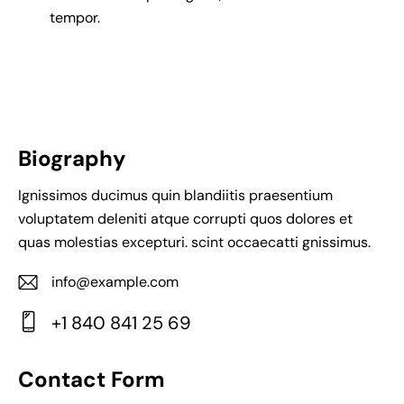
tempor.
Biography
Ignissimos ducimus quin blandiitis praesentium
voluptatem deleniti atque corrupti quos dolores et
quas molestias excepturi. scint occaecatti gnissimus.
info@example.com
E-
+1 840 841 25 69
m
Ph
ail:
on
Contact Form
e: