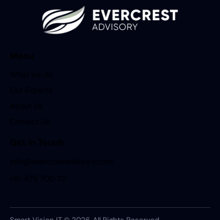
Menu
What we do
Our Experts
About Us
Contact Us
Get in Touch
info@evercrestadvisory.com
+61 475 700 112
Smart Vision IT © 2026. All Rights Reserved.