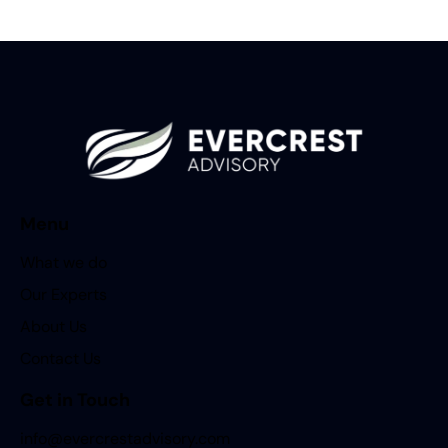
Menu
What we do
Our Experts
About Us
Contact Us
Get in Touch
info@evercrestadvisory.com